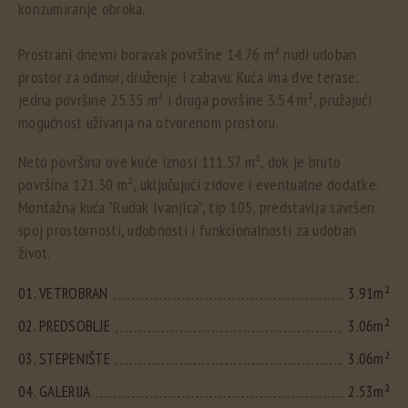
konzumiranje obroka.
Prostrani dnevni boravak površine 14.76 m² nudi udoban
prostor za odmor, druženje i zabavu. Kuća ima dve terase:
jedna površine 25.35 m² i druga površine 3.54 m², pružajući
mogućnost uživanja na otvorenom prostoru.
Neto površina ove kuće iznosi 111.57 m², dok je bruto
površina 121.30 m², uključujući zidove i eventualne dodatke.
Montažna kuća "Rudak Ivanjica", tip 105, predstavlja savršen
spoj prostornosti, udobnosti i funkcionalnosti za udoban
život.
01. VETROBRAN
3.91m²
02. PREDSOBLJE
3.06m²
03. STEPENIŠTE
3.06m²
04. GALERIJA
2.53m²