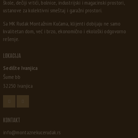
škole, dečiji vrtići, bolnice, industrijski i magacinski prostori,
ustanove za kolektivni smeštaj i garažni prostori.
Sa MK Rudak Montažnim Kućama, klijenti dobijaju ne samo
kvalitetan dom, već i brzo, ekonomično i ekološki odgovorno
rešenje.
LOKACIJA
Sedište Ivanjica
Šume bb
32250 Ivanjica
KONTAKT
info@montaznekucerudak.rs