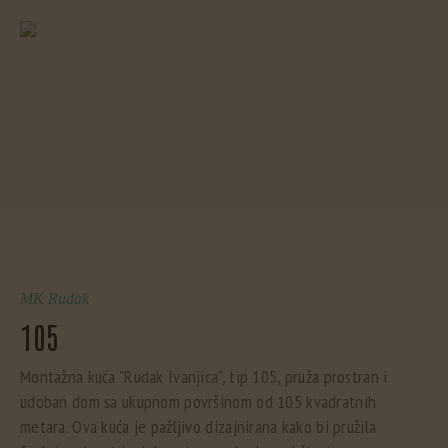
TIP 105
MK Rudak
105
Montažna kuća "Rudak Ivanjica", tip 105, pruža prostran i
udoban dom sa ukupnom površinom od 105 kvadratnih
metara. Ova kuća je pažljivo dizajnirana kako bi pružila