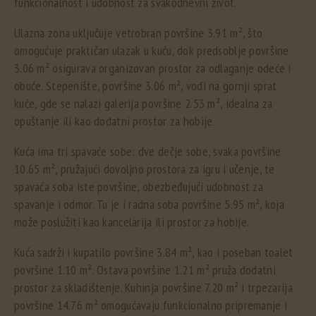
funkcionalnost i udobnost za svakodnevni život.
Ulazna zona uključuje vetrobran površine 3.91 m², što
omogućuje praktičan ulazak u kuću, dok predsoblje površine
3.06 m² osigurava organizovan prostor za odlaganje odeće i
obuće. Stepenište, površine 3.06 m², vodi na gornji sprat
kuće, gde se nalazi galerija površine 2.53 m², idealna za
opuštanje ili kao dodatni prostor za hobije.
Kuća ima tri spavaće sobe: dve dečje sobe, svaka površine
10.65 m², pružajući dovoljno prostora za igru i učenje, te
spavaća soba iste površine, obezbeđujući udobnost za
spavanje i odmor. Tu je i radna soba površine 5.95 m², koja
može poslužiti kao kancelarija ili prostor za hobije.
Kuća sadrži i kupatilo površine 3.84 m², kao i poseban toalet
površine 1.10 m². Ostava površine 1.21 m² pruža dodatni
prostor za skladištenje. Kuhinja površine 7.20 m² i trpezarija
površine 14.76 m² omogućavaju funkcionalno pripremanje i