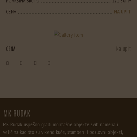
POVRŠINA BRUTO
121.30m²
CENA
NA UPIT
CENA
Na upit
MK RUDAK
MK Rudak uspešno gradi montažne objekte svih namena i
veličina kao što su vikend kuće, stambeni i poslovni objekti,