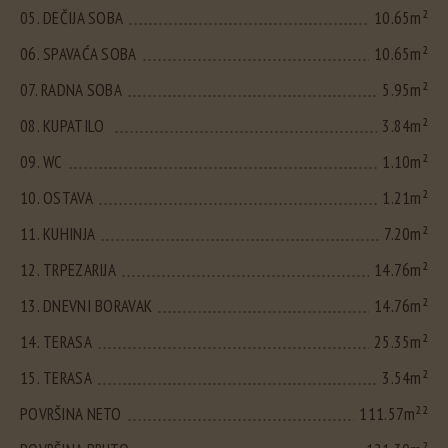
05. DEČIJA SOBA
10.65m²
06. SPAVAĆA SOBA
10.65m²
07. RADNA SOBA
5.95m²
08. KUPATILO
3.84m²
09. WC
1.10m²
10. OSTAVA
1.21m²
11. KUHINJA
7.20m²
12. TRPEZARIJA
14.76m²
13. DNEVNI BORAVAK
14.76m²
14. TERASA
25.35m²
15. TERASA
3.54m²
POVRŠINA NETO
111.57m²²